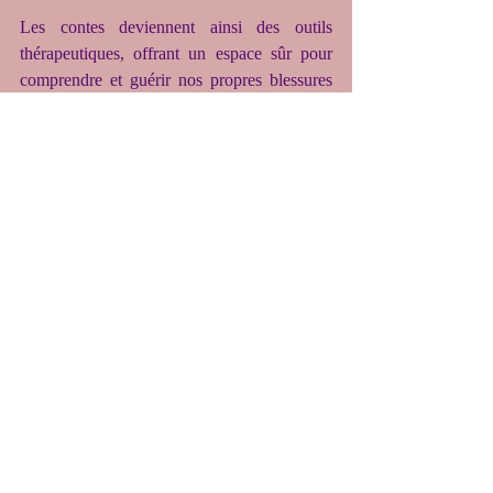
Les contes deviennent ainsi des outils 
thérapeutiques, offrant un espace sûr pour 
comprendre et guérir nos propres blessures 
intérieures.
🔹
Conclusion : Un Voyage 
Infini
Les contes de fées ne sont pas simplement 
des histoires.
Ils sont le miroir de notre propre expérience, 
des récits qui transcendent l’espace et le 
temps pour révéler les mystères de l’âme 
humaine.
Avec leur pouvoir de transcender le 