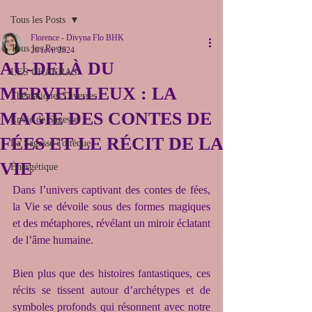
Tous les Posts
Florence - Divyna Flo BHK
Tous les Posts
26 févr. 2024
AU-DELÀ DU
LES CHAKRAS
MERVEILLEUX : LA
Thématiques Diverses
MAGIE DES CONTES DE
Envie de Sagesse
FÉES ET LE RÉCIT DE LA
La Sagesse Toltèque
VIE
Énergétique
Dans l’univers captivant des contes de fées, 
la Vie se dévoile sous des formes magiques 
et des métaphores, révélant un miroir éclatant 
de l’âme humaine.
Bien plus que des histoires fantastiques, ces 
récits se tissent autour d’archétypes et de 
symboles profonds qui résonnent avec notre 