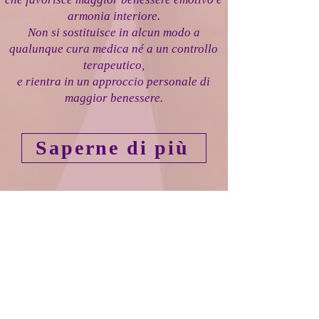
armonia interiore.
Non si sostituisce in alcun modo a
qualunque cura medica né a un controllo
terapeutico,
e rientra in un approccio personale di
maggior benessere.
Saperne di più