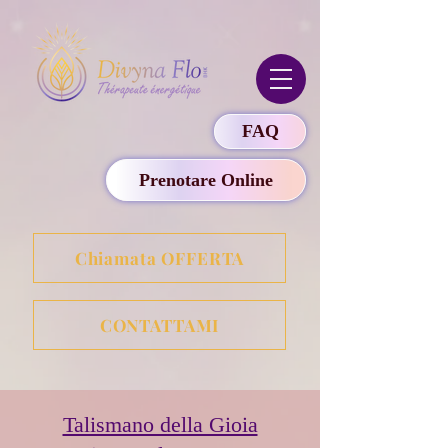
FAQ
Prenotare Online
Chiamata OFFERTA
CONTATTAMI
Talismano della Gioia