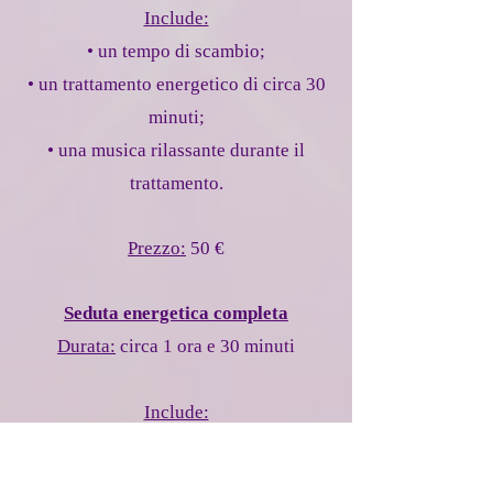
Include:
• un tempo di scambio;
• un trattamento energetico di circa 30
minuti;
• una musica rilassante durante il
trattamento.
Prezzo:
50 €
Seduta energetica completa
​Durata:
circa 1 ora e 30 minuti
Include:
• uno scambio personalizzato;
• un trattamento energetico di circa 48