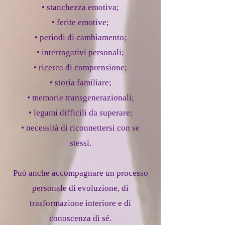
• stanchezza emotiva;
• ferite emotive;
• periodi di cambiamento;
• interrogativi personali;
• ricerca di comprensione;
• storia familiare;
• memorie transgenerazionali;
• legami difficili da superare;
• necessità di riconnettersi con se
stessi.
Può anche accompagnare un processo
personale di evoluzione, di
trasformazione interiore e di
conoscenza di sé.