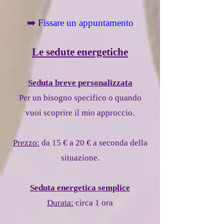
➡️
Fissare un appuntamento
Le sedute energetiche
Seduta breve personalizzata
Per un bisogno specifico o quando
vuoi scoprire il mio approccio.
Prezzo:
da 15 € a 20 € a seconda della
situazione.
Seduta energetica semplice
​Durata:
circa 1 ora