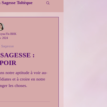
 Sagesse Toltèque
ivyna Flo BHK
v. 2024
e Sagesse
 SAGESSE :
SPOIR
ns notre aptitude à voir au-
iates et à croire en notre
nger les choses.