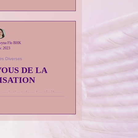
ivyna Flo BHK
v. 2023
es Diverses
VOUS DE LA
ISATION
i maintient dans les ténèbres
 est important de dépasser