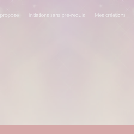
 propose
Initiations sans pré-requis
Mes créations