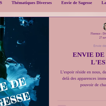
S
Thématiques Diverses
Envie de Sagesse
La
Florence - D
27 no
Envie d
ENVIE DE
L'E
L’espoir réside en nous, da
delà des apparences imméd
pouvoir de cha