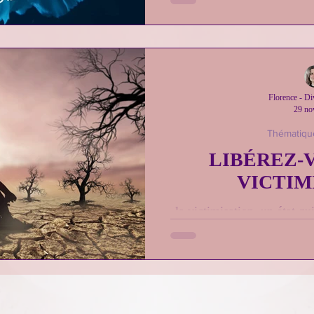
Florence - D
29 no
Thématiqu
LIBÉREZ-
VICTIM
la victimisation, un état qu
de la souffrance et qu’il