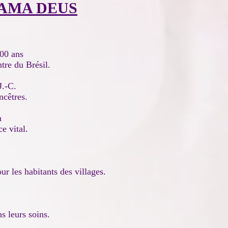
AMA DEUS
000 ans
tre du Brésil.
J.-C.
ncêtres.
n
e vital.
ur les habitants des villages.
s leurs soins.