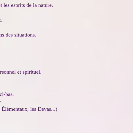
les esprits de la nature.
.
ns des situations.
sonnel et spirituel.
ci-bas,
e
s Élémentaux, les Devas...)