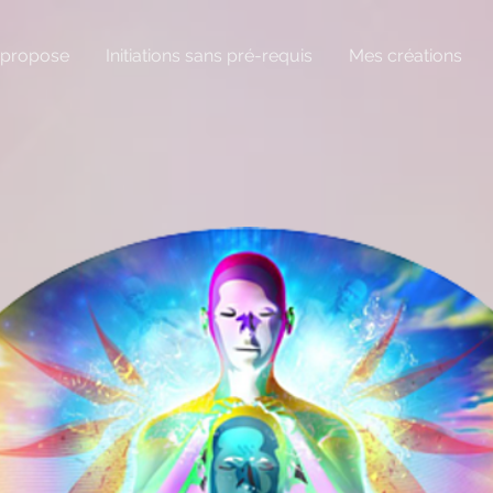
 propose
Initiations sans pré-requis
Mes créations