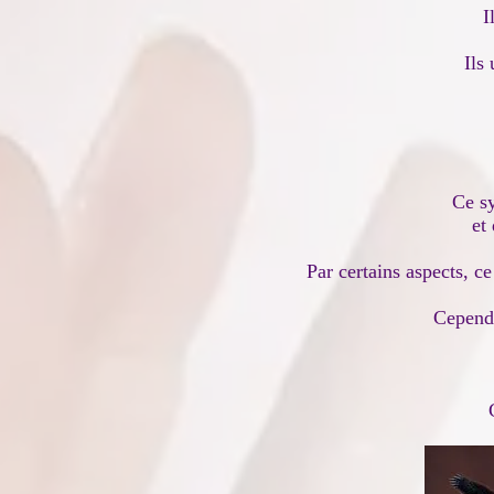
I
Ils
Ce s
et
Par certains aspects, c
Cependa