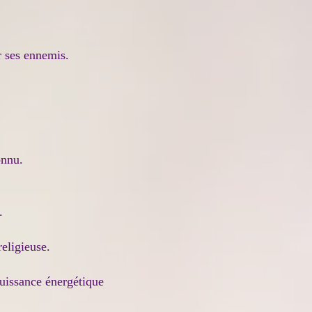
r ses ennemis.
onnu.
.
eligieuse.
puissance énergétique