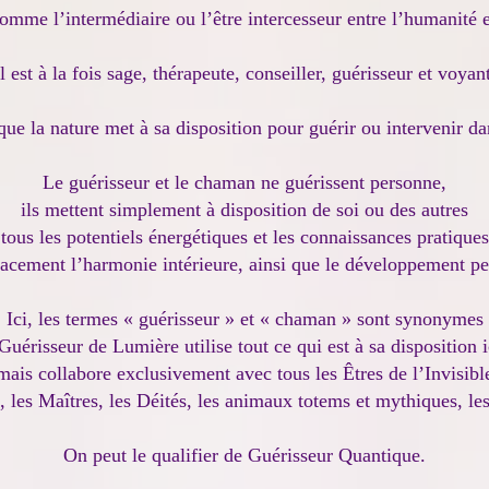
mme l’intermédiaire ou l’être intercesseur entre l’humanité et 
Il est à la fois sage, thérapeute, conseiller, guérisseur et voyant
e que la nature met à sa disposition pour guérir ou intervenir da
Le guérisseur et le chaman ne guérissent personne,
ils mettent simplement à disposition de soi ou des autres
tous les potentiels énergétiques et les connaissances pratiques
cacement l’harmonie intérieure, ainsi que le développement per
Ici, les termes « guérisseur » et « chaman » sont synonymes
 Guérisseur de Lumière utilise tout ce qui est à sa disposition i
mais collabore exclusivement avec tous les Êtres de l’Invisibl
s, les Maîtres, les Déités, les animaux totems et mythiques, le
On peut le qualifier de Guérisseur Quantique.