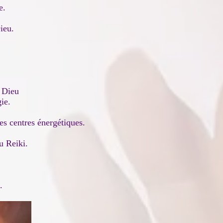
e.
ieu.
 Dieu
ie.
es centres énergétiques.
u Reiki.
.