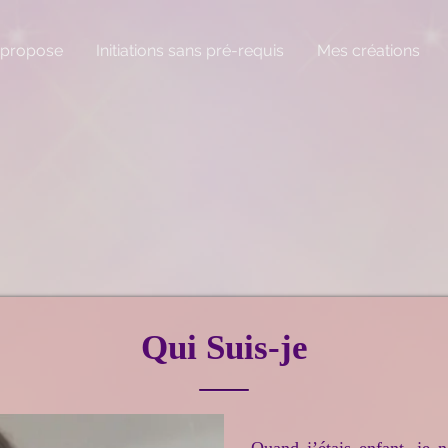
 propose
Initiations sans pré-requis
Mes créations
Qui Suis-je