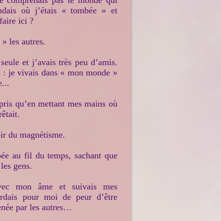
 ne comprenais pas le monde qui
dais où j’étais « tombée » et
faire ici ?
» les autres.
seule et j’avais très peu d’amis.
 : je vivais dans « mon monde »
...
mpris qu’en mettant mes mains où
êtait.
voir du magnétisme.
pée au fil du temps, sachant que
 les gens.
 avec mon âme et suivais mes
gardais pour moi de peur d’être
enée par les autres…