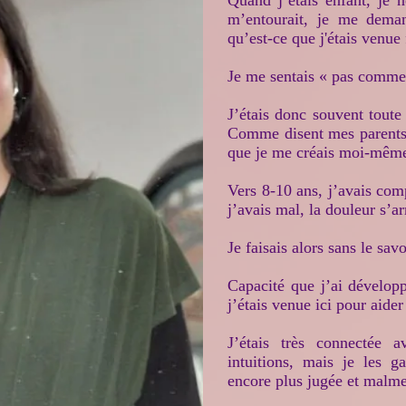
Quand j’étais enfant, je
m’entourait, je me deman
qu’est-ce que j'étais venue 
Je me sentais « pas comme 
J’étais donc souvent toute 
Comme disent mes parents
que je me créais moi-même
Vers 8-10 ans, j’avais co
j’avais mal, la douleur s’arr
Je faisais alors sans le sa
Capacité que j’ai dévelop
j’étais venue ici pour aider
J’étais très connectée
intuitions, mais je les 
encore plus jugée et malm