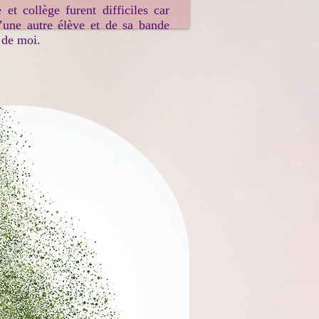
et collège furent difficiles car
d’une autre élève et de sa bande
r de moi.