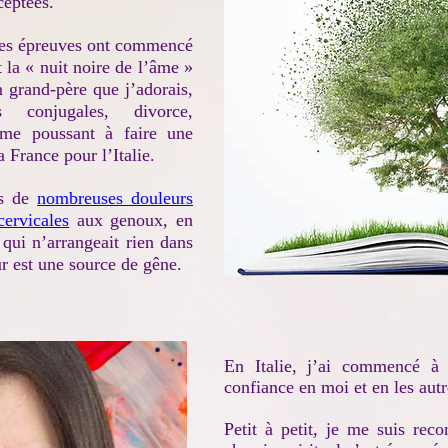
ceptées.
, les épreuves ont commencé
t la « nuit noire de l’âme »
 grand-père que j’adorais,
s conjugales, divorce,
 me poussant à faire une
a France pour l’Italie.
is de
nombreuses douleurs
cervicales
aux genoux, en
qui n’arrangeait rien dans
r est une source de gêne.
​En Italie, j’ai commencé à 
confiance en moi et en les aut
Petit à petit, je me suis re