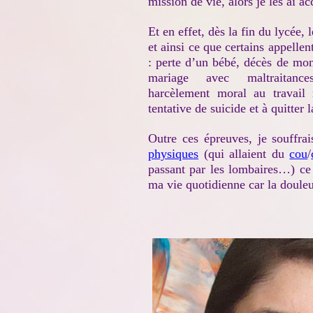
mission de vie, alors je les ai ac
Et en effet, dès la fin du lycée
et ainsi ce que certains appellen
: perte d’un bébé, décès de mon
mariage avec maltraitance
harcèlement moral au travail
tentative de suicide et à quitter l
Outre ces épreuves, je souffra
physiques
(qui allaient du
cou
/
passant par les lombaires…) ce 
ma vie quotidienne car la douleu