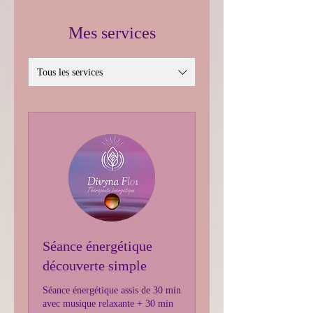
Mes services
Tous les services
Séance énergétique
découverte simple
Séance énergétique assis de 30 min
avec musique relaxante + 30 min