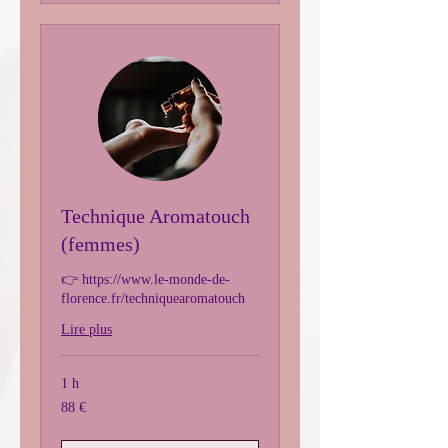
Technique Aromatouch
(femmes)
👉 https://www.le-monde-de-
florence.fr/techniquearomatouch
Lire plus
1 h
88
88 €
euros