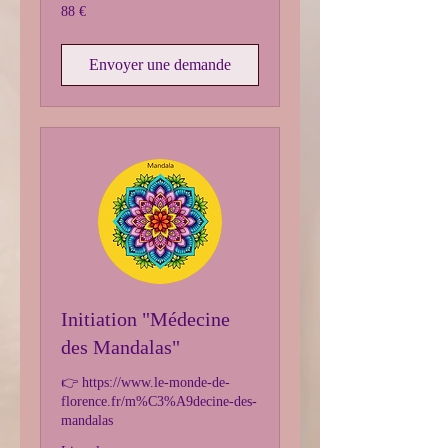
88
88 €
euros
Envoyer une demande
Initiation "Médecine
des Mandalas"
👉 https://www.le-monde-de-
florence.fr/m%C3%A9decine-des-
mandalas