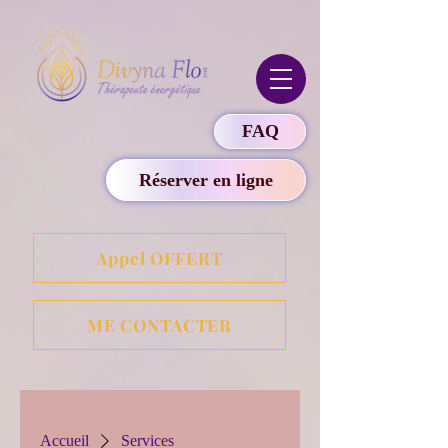
FAQ
Réserver en ligne
Appel OFFERT
ME CONTACTER
Accueil
Services