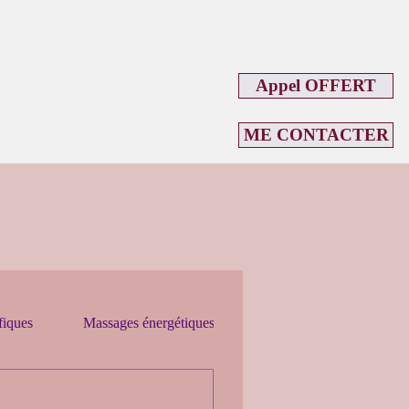
Les énergies
Mon parcours
Blog
Contact
Appel OFFERT
ME CONTACTER
fiques
Massages énergétiques
Initiations
Créati