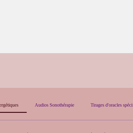
 propose
Initiations sans pré-requis
Mes créations
ergétiques
Audios Sonothérapie
Tirages d'oracles spéci