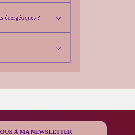
et peuvent même être plus
ntrée par l’extériorisation des
s énergétiques ?
iences vécues par les personnes
florence.fr/accompagnement
ux-être global : dans le 37 et le
VOUS À MA NEWSLETTER